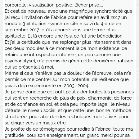
corporelle, visualisation positive, lâcher prise,...
Et c’est de nouveau avec une magnifique synchronicité que
j’ai reçu l’invitation de Fabrice pour refaire en avril 2017 un
module 3 «Intuition -synchronicité » suivi du 4 ème en
septembre 2017 qu’il a abordé sous une forme plus
spirituelle. Et là encore une fois, ce fut une bénédiction....
Et j’ai la certitude que me replonger plus intensément dans
ces deux modules à ce moment là de mon existence, de
refaire une introspection intense ( un peu comme une
psychanalyse), m’a permis de gérer cette deuxième trahison
qui se présentait à moi.
Même si cela n’enlève pas la douleur de l’épreuve, cela m’a
permis de me centrer sur mon potentiel de résilience que
j’avais déjà expérimenté en 2003 -2004.
Je pense donc que cet outil peut aider toutes les personnes
qui sont en recherche de plus de paix, d’harmonie, de force
et de confiance en soi, et cela peu importe l’age , le niveau
d’étude, le niveau social, et que cette une bonne méthode
structurée pour aborder des techniques méditatives pour
se diriger vers un mieux être.
Je profite de ce témoignage pour redire à Fabrice toute ma
gratitude pour son enseignement, un grand merci pour sa