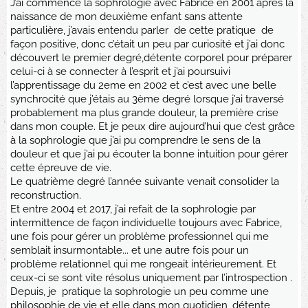
J’ai commencé la sophrologie avec Fabrice en 2001 après la
naissance de mon deuxième enfant sans attente
particulière, j’avais entendu parler de cette pratique de
façon positive, donc c’était un peu par curiosité et j’ai donc
découvert le premier degré,détente corporel pour préparer
celui-ci à se connecter à l’esprit et j’ai poursuivi
l’apprentissage du 2eme en 2002 et c’est avec une belle
synchrocité que j’étais au 3ème degré lorsque j’ai traversé
probablement ma plus grande douleur, la première crise
dans mon couple. Et je peux dire aujourd’hui que c’est grâce
à la sophrologie que j’ai pu comprendre le sens de la
douleur et que j’ai pu écouter la bonne intuition pour gérer
cette épreuve de vie.
Le quatrième degré l’année suivante venait consolider la
reconstruction.
Et entre 2004 et 2017, j’ai refait de la sophrologie par
intermittence de façon individuelle toujours avec Fabrice,
une fois pour gérer un problème professionnel qui me
semblait insurmontable... et une autre fois pour un
problème relationnel qui me rongeait intérieurement. Et
ceux-ci se sont vite résolus uniquement par l’introspection .
Depuis, je pratique la sophrologie un peu comme une
philosophie de vie et elle dans mon quotidien, détente